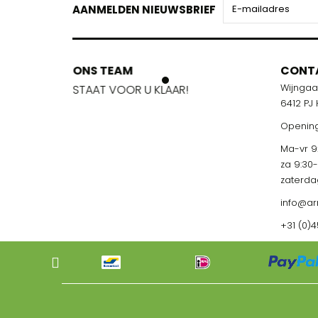
AANMELDEN NIEUWSBRIEF
ONS TEAM
ONS TEA
CONT
Wijnga
!
STAAT VOOR U KLAAR!
STAAT VOO
6412 PJ
Opening
Ma-vr 9:
za 9:30
zaterda
info@ar
+31 (0)4