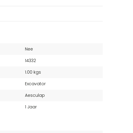
Nee
14332
1.00 kgs
Excavator
Aesculap
1 Jaar