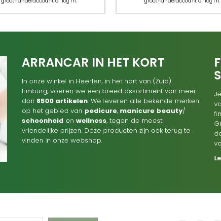
groothandelaccount of log in.
groothandelaccount of log in.
ARRANCAR IN HET KORT
F
In onze winkel in Heerlen, in het hart van (Zuid)
Limburg, voeren we een breed assortiment van meer
Je
dan
8500 artikelen
. We leveren alle bekende merken
va
op het gebied van
pedicure
,
manicure
beauty
/
f
schoonheid
en
wellness
, tegen de meest
G
vriendelijke prijzen. Deze producten zijn ook terug te
d
vinden in onze webshop.
v
L