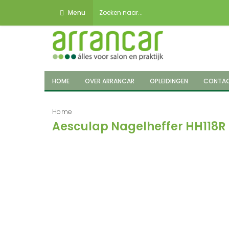
Menu
HOME
OVER ARRANCAR
OPLEIDINGEN
CONTA
Home
Aesculap Nagelheffer HH118R