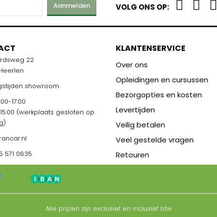
Aanmelden
VOLG ONS OP:
M
ACT
KLANTENSERVICE
ardsweg 22
R U KLAAR!
Over ons
 Heerlen
Opleidingen en cursussen
stijden showroom
Bezorgopties en kosten
00-17:00
Levertijden
-15:00 (werkplaats gesloten op
g)
Veilig betalen
rancar.nl
Veel gestelde vragen
5 571 0835
Retouren
Alle prijzen zijn exclusief en inclusief btw