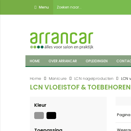
Menu
HOME
OVER ARRANCAR
OPLEIDINGEN
CONTA
Home
Manicure
LCN nagelproducten
LCN v
LCN VLOEISTOF & TOEBEHOREN
Kleur
Pagin
Toepassing
Weerg