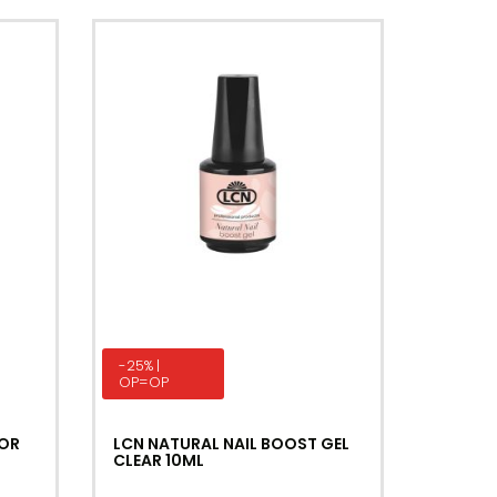
-25% |
OP=OP
TOR
LCN NATURAL NAIL BOOST GEL
CLEAR 10ML