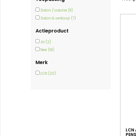
Salon / cabine (11)
Salon & verkoop (7)
Actieproduct
Ja (2)
Nee (18)
Merk
LCN (20)
LCN
PENS