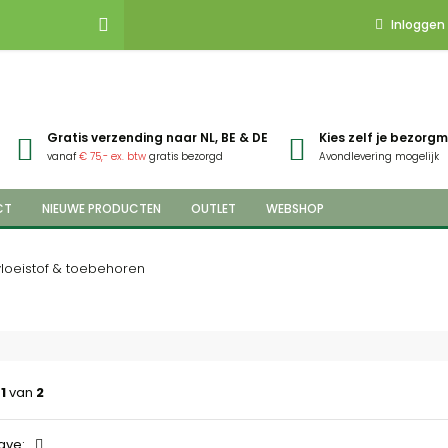
Inloggen
Gratis verzending naar NL, BE & DE
Kies zelf je bezor
vanaf
€ 75,- ex. btw
gratis bezorgd
Avondlevering mogelijk
CT
NIEUWE PRODUCTEN
OUTLET
WEBSHOP
loeistof & toebehoren
a
1
van
2
ave: