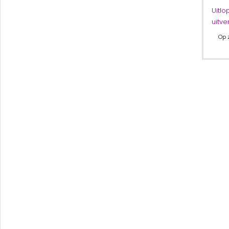
Uitlo
uitve
Op 