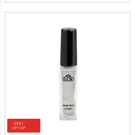
-25% |
OP=OP