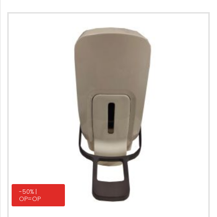
-50% |
OP=OP