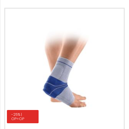
-25% |
OP=OP