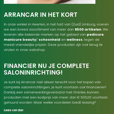
ARRANCAR IN HET KORT
In onze winkel in Heerlen, in het hart van (Zuid) Limburg, voeren
we een breed assortiment van meer dan
8500 artikelen
. We
leveren alle bekende merken op het gebied van
pedicure
,
manicure
beauty
/
schoonheid
en
wellness
, tegen de
meest vriendelijke prijzen. Deze producten zijn ook terug te
vinden in onze webshop.
FINANCIER NU JE COMPLETE
SALONINRICHTING!
Je kunt bij Arrancar niet alleen terecht voor het kopen van
complete saloninrichtingen; je kunt voortaan ook financieren!
Dankzij een samenwerkingsverband met Grenke, kunnen
producten met een kostprijs van meer dan € 500,00 voortaan
gehuurd worden. Maar welke voordelen biedt leasing?
Lees verder