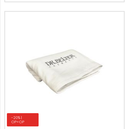
-20% |
OP=OP