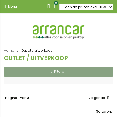
0
Menu
Home
Outlet / uitverkoop
OUTLET / UITVERKOOP
Filteren
Pagina
1
van
2
1
2
Volgende
Sorteren: