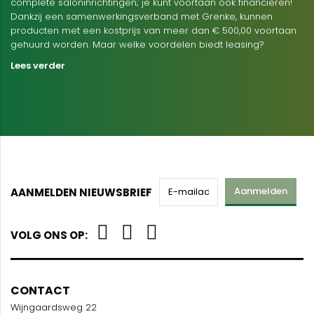
complete saloninrichtingen; je kunt voortaan ook financieren!
Dankzij een samenwerkingsverband met Grenke, kunnen
producten met een kostprijs van meer dan € 500,00 voortaan
gehuurd worden. Maar welke voordelen biedt leasing?
Lees verder
Aanmelden
AANMELDEN NIEUWSBRIEF
VOLG ONS OP:
CONTACT
Wijngaardsweg 22