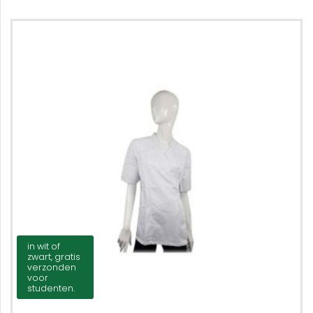
in wit of
zwart, gratis
verzonden
voor
studenten.