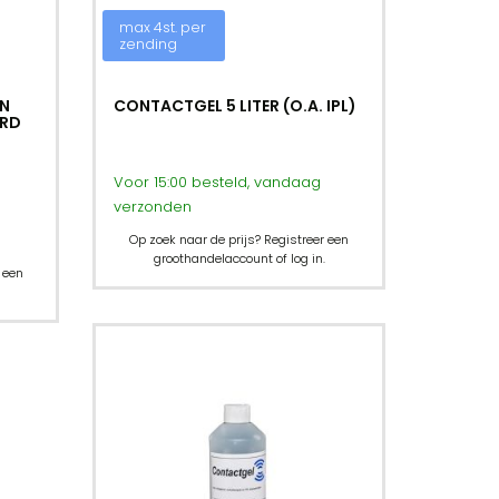
max 4st. per
zending
N
CONTACTGEL 5 LITER (O.A. IPL)
ERD
Voor 15:00 besteld, vandaag
verzonden
Op zoek naar de prijs? Registreer een
groothandelaccount of log in.
 een