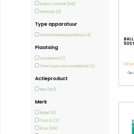
Salon / cabine (148)
Verkoop (4)
Type apparatuur
Schoonheidsapparatuur (4)
BALL
50S
Plaatsing
Losstaand (2)
Dit 
Toren (ook voor losstaand) (2)
Op 
Actieproduct
Nee (182)
Merk
Ballet (5)
Cryo IQ (2)
Ecuri (106)