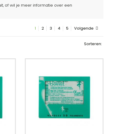
t, of wil je meer informatie over een
1
2
3
4
5
Volgende
Sorteren: