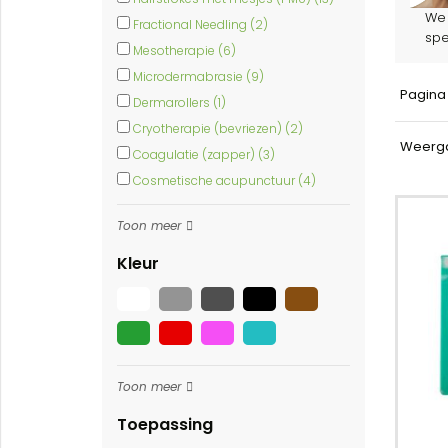
We 
Fractional Needling (2)
spe
Mesotherapie (6)
Microdermabrasie (9)
Pagin
Dermarollers (1)
Cryotherapie (bevriezen) (2)
Weerg
Coagulatie (zapper) (3)
Cosmetische acupunctuur (4)
Toon meer
Kleur
Toon meer
Toepassing