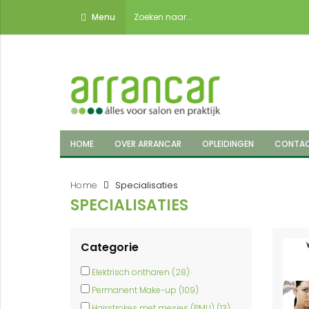
Menu
HOME
OVER ARRANCAR
OPLEIDINGEN
CONTA
Home
Specialisaties
SPECIALISATIES
Categorie
Elektrisch ontharen (28)
Permanent Make-up (109)
Hairstrokes met mesjes (PMU) (13)