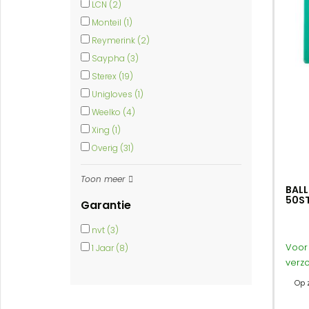
LCN (2)
Monteil (1)
Reymerink (2)
Saypha (3)
Sterex (19)
Unigloves (1)
Weelko (4)
Xing (1)
Overig (31)
Toon meer
BALL
50S
Garantie
nvt (3)
Voor 
1 Jaar (8)
verz
Op 