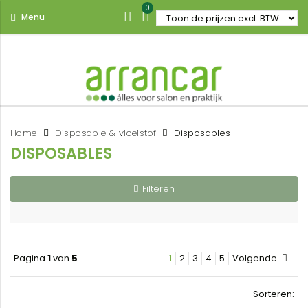
0
Menu
Home
Disposable & vloeistof
Disposables
DISPOSABLES
Filteren
Pagina
1
van
5
1
2
3
4
5
Volgende
Sorteren: