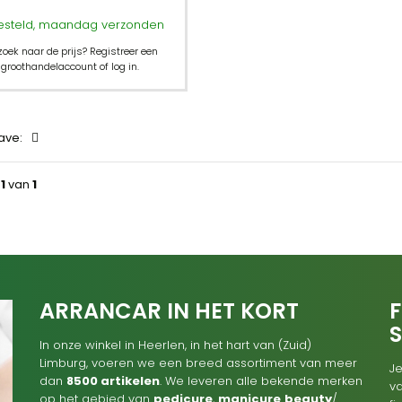
esteld, maandag verzonden
zoek naar de prijs? Registreer een
groothandelaccount of log in.
ave:
a
1
van
1
ARRANCAR IN HET KORT
F
In onze winkel in Heerlen, in het hart van (Zuid)
Limburg, voeren we een breed assortiment van meer
Je
dan
8500 artikelen
. We leveren alle bekende merken
va
op het gebied van
pedicure
,
manicure
beauty
/