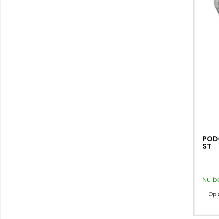
PODO
ST
Nu b
Op 