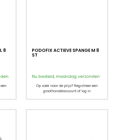
L 8
PODOFIX ACTIEVE SPANGE M 8
ST
nden
Nu besteld, maandag verzonden
 een
Op zoek naar de prijs? Registreer een
groothandelaccount of log in.