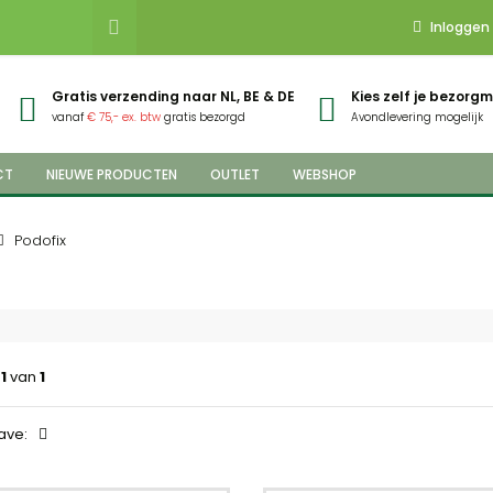
Inloggen
Gratis verzending naar NL, BE & DE
Kies zelf je bezor
vanaf
€ 75,- ex. btw
gratis bezorgd
Avondlevering mogelijk
CT
NIEUWE PRODUCTEN
OUTLET
WEBSHOP
Podofix
a
1
van
1
ave: