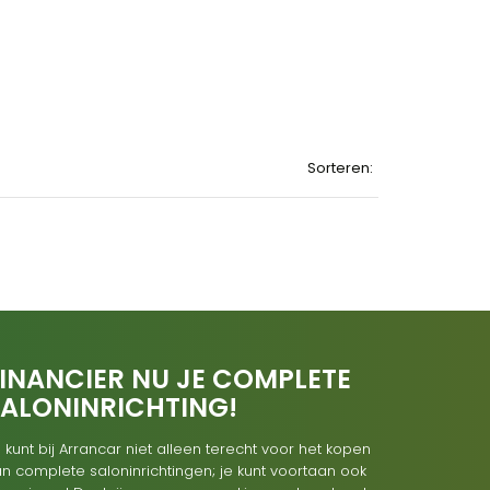
Sorteren:
INANCIER NU JE COMPLETE
SALONINRICHTING!
 kunt bij Arrancar niet alleen terecht voor het kopen
n complete saloninrichtingen; je kunt voortaan ook