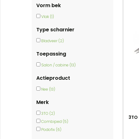
Vorm bek
Vlak (1)
Type scharnier
Bladveer (2)
Toepassing
Salon / cabine (13)
Actieproduct
Nee (13)
Merk
3TO (2)
3TO
Combiped (5)
Podofix (6)