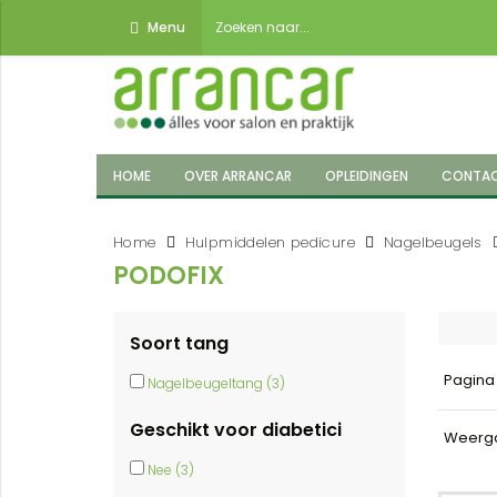
Menu
HOME
OVER ARRANCAR
OPLEIDINGEN
CONTA
Home
Hulpmiddelen pedicure
Nagelbeugels
PODOFIX
Soort tang
Pagin
Nagelbeugeltang (3)
Geschikt voor diabetici
Weerg
Nee (3)