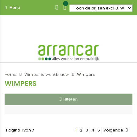
Menu
Home
Wimper & wenkbrauw
Wimpers
WIMPERS
Filteren
Pagina
1
van
7
1
2
3
4
5
Volgende