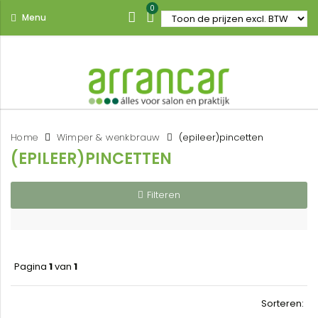
0
Menu
Home
Wimper & wenkbrauw
(epileer)pincetten
(EPILEER)PINCETTEN
Filteren
Pagina
1
van
1
Sorteren: