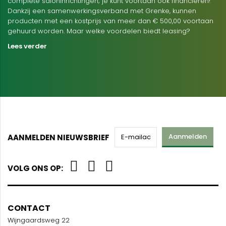
complete saloninrichtingen; je kunt voortaan ook financieren!
Dankzij een samenwerkingsverband met Grenke, kunnen
producten met een kostprijs van meer dan € 500,00 voortaan
gehuurd worden. Maar welke voordelen biedt leasing?
Lees verder
Aanmelden
AANMELDEN NIEUWSBRIEF
VOLG ONS OP:
CONTACT
Wijngaardsweg 22