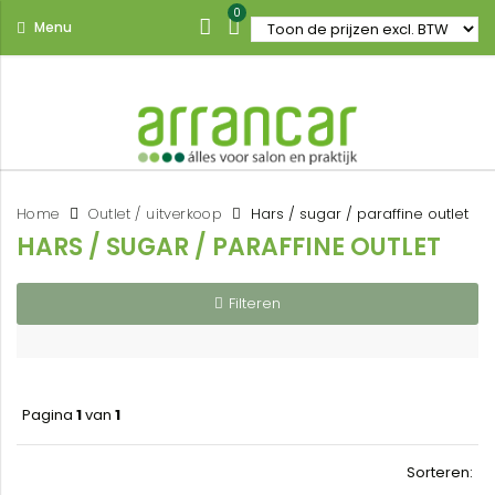
0
Menu
Home
Outlet / uitverkoop
Hars / sugar / paraffine outlet
HARS / SUGAR / PARAFFINE OUTLET
Filteren
Pagina
1
van
1
Sorteren: