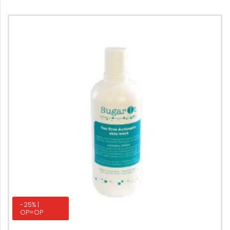
-25% |
OP=OP