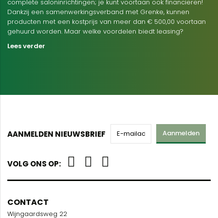
complete saloninrichtingen; je kunt voortaan ook financieren!
Dankzij een samenwerkingsverband met Grenke, kunnen
producten met een kostprijs van meer dan € 500,00 voortaan
gehuurd worden. Maar welke voordelen biedt leasing?
Lees verder
Aanmelden
AANMELDEN NIEUWSBRIEF
VOLG ONS OP:
CONTACT
Wijngaardsweg 22