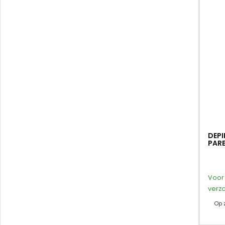
DEPI
PAR
Voor 
verz
Op 