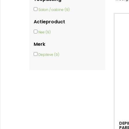
Salon / cabine (9)
Actieproduct
Nee (9)
Merk
Depileve (9)
DEPI
PAR