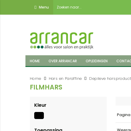
Menu
HOME
OVER ARRANCAR
OPLEIDINGEN
CONTA
Home
Hars en Paraffine
Depileve harsproduc
FILMHARS
Kleur
Pagin
Toepassing
Weerg