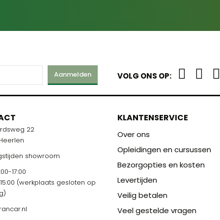
Aanmelden
VOLG ONS OP:
ACT
KLANTENSERVICE
ardsweg 22
Over ons
 Heerlen
Opleidingen en cursussen
stijden showroom
Bezorgopties en kosten
00-17:00
Levertijden
-15:00 (werkplaats gesloten op
g)
Veilig betalen
rancar.nl
Veel gestelde vragen