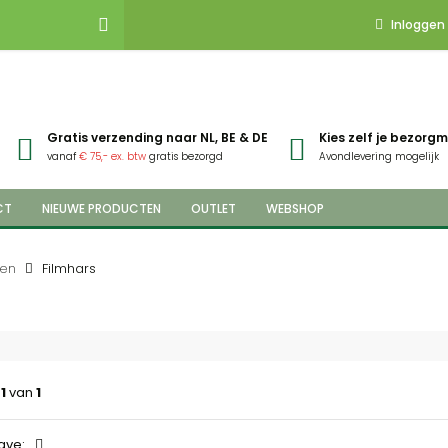
Inloggen
Gratis verzending naar NL, BE & DE
Kies zelf je bezor
vanaf
€ 75,- ex. btw
gratis bezorgd
Avondlevering mogelijk
CT
NIEUWE PRODUCTEN
OUTLET
WEBSHOP
ten
Filmhars
a
1
van
1
ave: