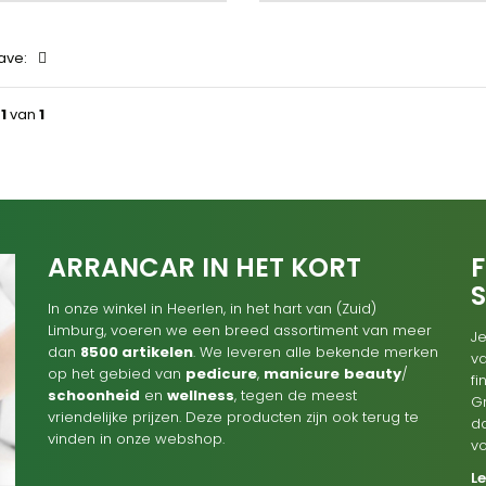
ave:
a
1
van
1
ARRANCAR IN HET KORT
F
In onze winkel in Heerlen, in het hart van (Zuid)
Limburg, voeren we een breed assortiment van meer
Je
dan
8500 artikelen
. We leveren alle bekende merken
va
op het gebied van
pedicure
,
manicure
beauty
/
f
schoonheid
en
wellness
, tegen de meest
G
vriendelijke prijzen. Deze producten zijn ook terug te
d
vinden in onze webshop.
v
L