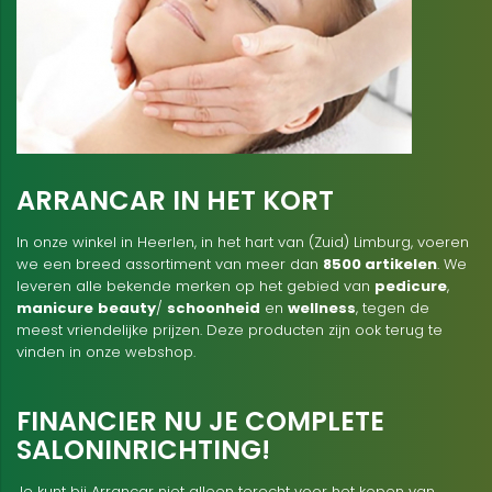
ARRANCAR IN HET KORT
In onze winkel in Heerlen, in het hart van (Zuid) Limburg, voeren
we een breed assortiment van meer dan
8500 artikelen
. We
leveren alle bekende merken op het gebied van
pedicure
,
manicure
beauty
/
schoonheid
en
wellness
, tegen de
meest vriendelijke prijzen. Deze producten zijn ook terug te
vinden in onze webshop.
FINANCIER NU JE COMPLETE
SALONINRICHTING!
Je kunt bij Arrancar niet alleen terecht voor het kopen van