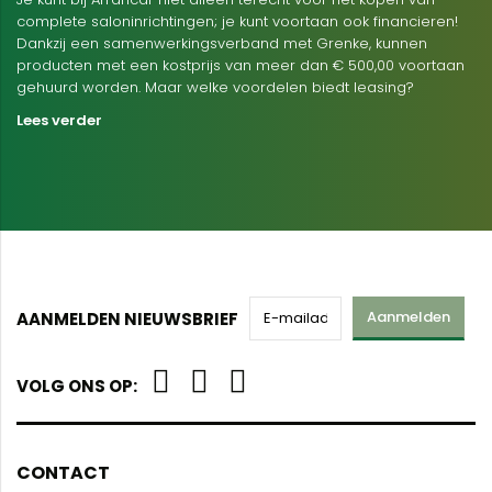
complete saloninrichtingen; je kunt voortaan ook financieren!
Dankzij een samenwerkingsverband met Grenke, kunnen
producten met een kostprijs van meer dan € 500,00 voortaan
gehuurd worden. Maar welke voordelen biedt leasing?
Lees verder
Aanmelden
AANMELDEN NIEUWSBRIEF
VOLG ONS OP:
CONTACT