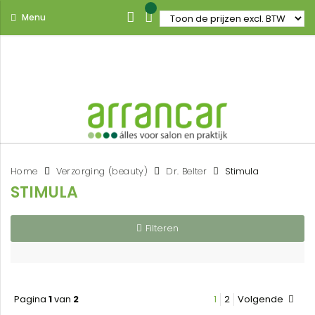
Menu
Home
Verzorging (beauty)
Dr. Belter
Stimula
STIMULA
Filteren
Pagina
1
van
2
1
2
Volgende