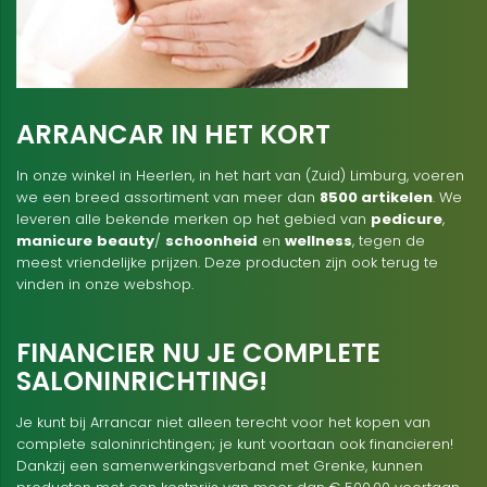
ARRANCAR IN HET KORT
In onze winkel in Heerlen, in het hart van (Zuid) Limburg, voeren
we een breed assortiment van meer dan
8500 artikelen
. We
leveren alle bekende merken op het gebied van
pedicure
,
manicure
beauty
/
schoonheid
en
wellness
, tegen de
meest vriendelijke prijzen. Deze producten zijn ook terug te
vinden in onze webshop.
FINANCIER NU JE COMPLETE
SALONINRICHTING!
Je kunt bij Arrancar niet alleen terecht voor het kopen van
complete saloninrichtingen; je kunt voortaan ook financieren!
Dankzij een samenwerkingsverband met Grenke, kunnen