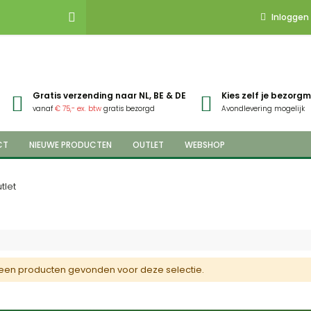
Inloggen
Gratis verzending naar NL, BE & DE
Kies zelf je bezor
vanaf
€ 75,- ex. btw
gratis bezorgd
Avondlevering mogelijk
CT
NIEUWE PRODUCTEN
OUTLET
WEBSHOP
tlet
een producten gevonden voor deze selectie.