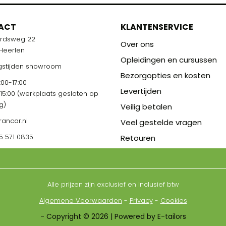
ACT
KLANTENSERVICE
ardsweg 22
Over ons
 Heerlen
Opleidingen en cursussen
stijden showroom
Bezorgopties en kosten
00-17:00
Levertijden
-15:00 (werkplaats gesloten op
g)
Veilig betalen
rancar.nl
Veel gestelde vragen
5 571 0835
Retouren
Alle prijzen zijn exclusief en inclusief btw
Algemene Voorwaarden
-
Privacy
-
Cookies
- Copyright © 2026 | Powered by E-tailors