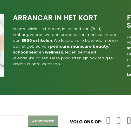
ARRANCAR IN HET KORT
F
In onze winkel in Heerlen, in het hart van (Zuid)
Limburg, voeren we een breed assortiment van meer
Je
dan
8500 artikelen
. We leveren alle bekende merken
va
op het gebied van
pedicure
,
manicure
beauty
/
f
schoonheid
en
wellness
, tegen de meest
G
vriendelijke prijzen. Deze producten zijn ook terug te
d
vinden in onze webshop.
v
L
Aanmelden
VOLG ONS OP: