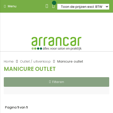
Menu
Home
Outlet / uitverkoop
Manicure outlet
MANICURE OUTLET
Filteren
Pagina
1
van
1