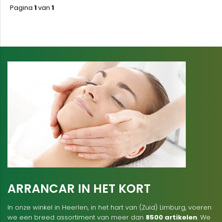
Pagina
1
van
1
ARRANCAR IN HET KORT
In onze winkel in Heerlen, in het hart van (Zuid) Limburg, voeren
we een breed assortiment van meer dan
8500 artikelen
. We