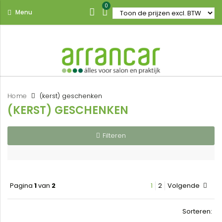
0
Menu
Home
(kerst) geschenken
(KERST) GESCHENKEN
Filteren
Pagina
1
van
2
1
2
Volgende
Sorteren: