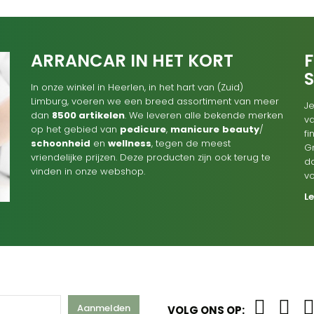
ARRANCAR IN HET KORT
F
In onze winkel in Heerlen, in het hart van (Zuid)
Limburg, voeren we een breed assortiment van meer
Je
dan
8500 artikelen
. We leveren alle bekende merken
va
op het gebied van
pedicure
,
manicure
beauty
/
f
schoonheid
en
wellness
, tegen de meest
G
vriendelijke prijzen. Deze producten zijn ook terug te
d
vinden in onze webshop.
v
L
Aanmelden
VOLG ONS OP: