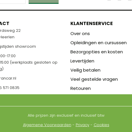
ACT
KLANTENSERVICE
ardsweg 22
Over ons
 Heerlen
Opleidingen en cursussen
stijden showroom
Bezorgopties en kosten
00-17:00
Levertijden
-15:00 (werkplaats gesloten op
g)
Veilig betalen
rancar.nl
Veel gestelde vragen
5 571 0835
Retouren
Alle prijzen zijn exclusief en inclusief btw
Algemene Voorwaarden
-
Privacy
-
Cookies