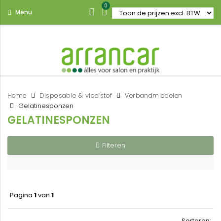
0
Menu
Home
Disposable & vloeistof
Verbandmiddelen
Gelatinesponzen
GELATINESPONZEN
Filteren
Pagina
1
van
1
Sorteren: