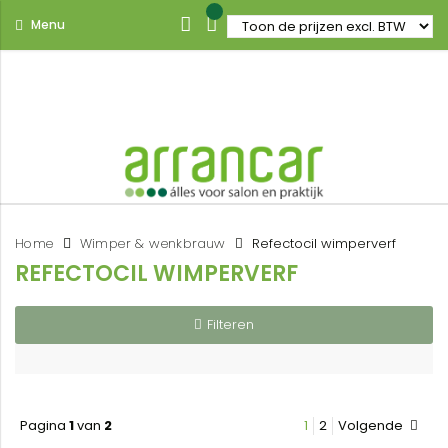
Menu
Home
Wimper & wenkbrauw
Refectocil wimperverf
REFECTOCIL WIMPERVERF
Filteren
Pagina
1
van
2
1
2
Volgende