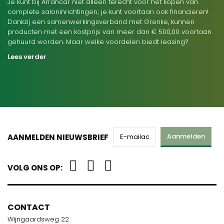
Je kunt bij Arrancar niet alleen terecht voor het kopen van
complete saloninrichtingen; je kunt voortaan ook financieren!
Dankzij een samenwerkingsverband met Grenke, kunnen
producten met een kostprijs van meer dan € 500,00 voortaan
gehuurd worden. Maar welke voordelen biedt leasing?
Lees verder
Aanmelden
AANMELDEN NIEUWSBRIEF
VOLG ONS OP:
CONTACT
Wijngaardsweg 22