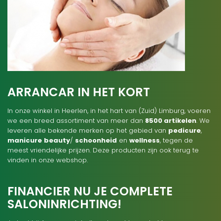
ARRANCAR IN HET KORT
In onze winkel in Heerlen, in het hart van (Zuid) Limburg, voeren
we een breed assortiment van meer dan
8500 artikelen
. We
leveren alle bekende merken op het gebied van
pedicure
,
manicure
beauty
/
schoonheid
en
wellness
, tegen de
meest vriendelijke prijzen. Deze producten zijn ook terug te
vinden in onze webshop.
FINANCIER NU JE COMPLETE
SALONINRICHTING!