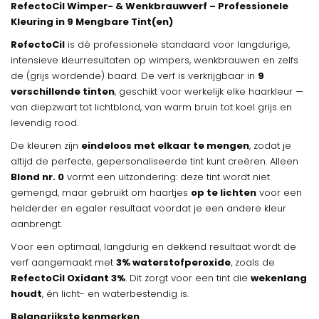
RefectoCil Wimper- & Wenkbrauwverf – Professionele
Kleuring in 9 Mengbare Tint(en)
RefectoCil
is dé professionele standaard voor langdurige,
intensieve kleurresultaten op wimpers, wenkbrauwen en zelfs
de (grijs wordende) baard. De verf is verkrijgbaar in
9
verschillende tinten
, geschikt voor werkelijk elke haarkleur —
van diepzwart tot lichtblond, van warm bruin tot koel grijs en
levendig rood.
De kleuren zijn
eindeloos met elkaar te mengen
, zodat je
altijd de perfecte, gepersonaliseerde tint kunt creëren. Alleen
Blond nr. 0
vormt een uitzondering: deze tint wordt niet
gemengd, maar gebruikt om haartjes
op te lichten
voor een
helderder en egaler resultaat voordat je een andere kleur
aanbrengt.
Voor een optimaal, langdurig en dekkend resultaat wordt de
verf aangemaakt met
3% waterstofperoxide
, zoals de
RefectoCil Oxidant 3%
. Dit zorgt voor een tint die
wekenlang
houdt
, én licht- en waterbestendig is.
Belangrijkste kenmerken