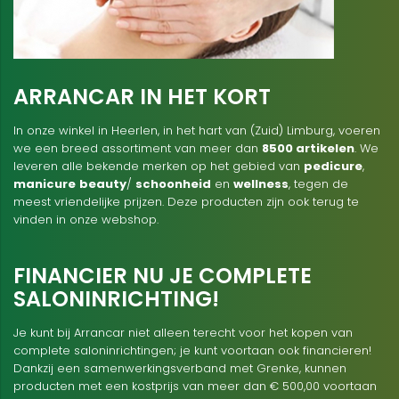
ARRANCAR IN HET KORT
In onze winkel in Heerlen, in het hart van (Zuid) Limburg, voeren
we een breed assortiment van meer dan
8500 artikelen
. We
leveren alle bekende merken op het gebied van
pedicure
,
manicure
beauty
/
schoonheid
en
wellness
, tegen de
meest vriendelijke prijzen. Deze producten zijn ook terug te
vinden in onze webshop.
FINANCIER NU JE COMPLETE
SALONINRICHTING!
Je kunt bij Arrancar niet alleen terecht voor het kopen van
complete saloninrichtingen; je kunt voortaan ook financieren!
Dankzij een samenwerkingsverband met Grenke, kunnen
producten met een kostprijs van meer dan € 500,00 voortaan