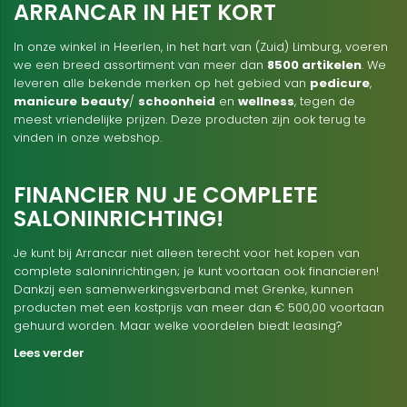
ARRANCAR IN HET KORT
In onze winkel in Heerlen, in het hart van (Zuid) Limburg, voeren
we een breed assortiment van meer dan
8500 artikelen
. We
leveren alle bekende merken op het gebied van
pedicure
,
manicure
beauty
/
schoonheid
en
wellness
, tegen de
meest vriendelijke prijzen. Deze producten zijn ook terug te
vinden in onze webshop.
FINANCIER NU JE COMPLETE
SALONINRICHTING!
Je kunt bij Arrancar niet alleen terecht voor het kopen van
complete saloninrichtingen; je kunt voortaan ook financieren!
Dankzij een samenwerkingsverband met Grenke, kunnen
producten met een kostprijs van meer dan € 500,00 voortaan
gehuurd worden. Maar welke voordelen biedt leasing?
Lees verder