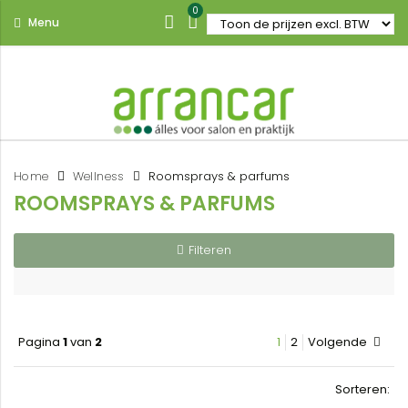
0
Menu
Home
Wellness
Roomsprays & parfums
ROOMSPRAYS & PARFUMS
Filteren
Pagina
1
van
2
1
2
Volgende
Sorteren: