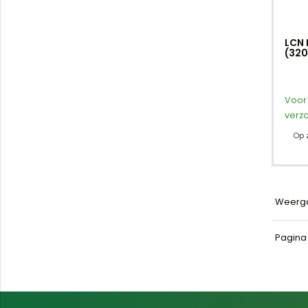
LCN 
(320
Voor 
verz
Op 
Weerg
Pagin