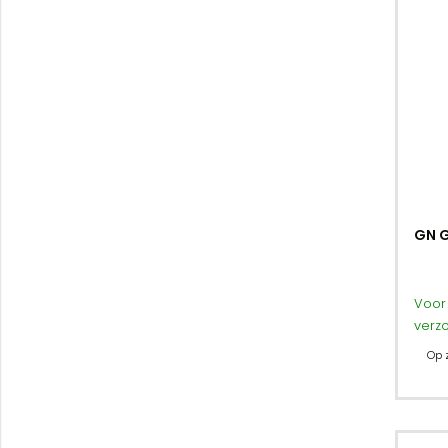
GN G
Voor 
verz
Op 