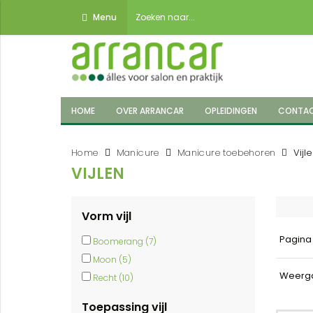
Menu
HOME
OVER ARRANCAR
OPLEIDINGEN
CONTA
Home
Manicure
Manicure toebehoren
Vijl
VIJLEN
Vorm vijl
Pagin
Boomerang (7)
Moon (5)
Weerg
Recht (10)
Toepassing vijl