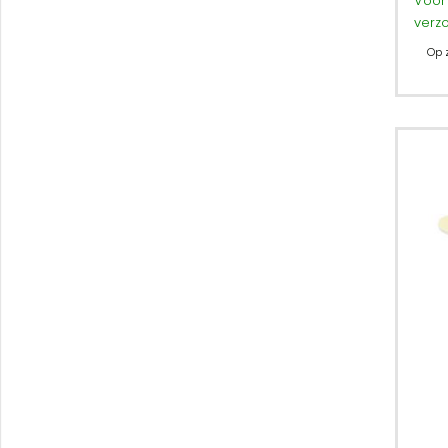
Voor 
verz
Op 