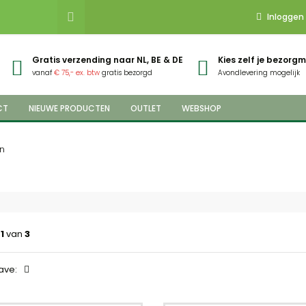
Inloggen
Gratis verzending naar NL, BE & DE
Kies zelf je bezor
vanaf
€ 75,- ex. btw
gratis bezorgd
Avondlevering mogelijk
CT
NIEUWE PRODUCTEN
OUTLET
WEBSHOP
en
a
1
van
3
ave: