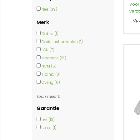
Voor 
Nee (39)
verz
Op 
Merk
Cobra (1)
Corio instrumenten (1)
LCN (7)
Magnetic (15)
NCM (5)
Titania (3)
Overig (6)
Toon meer
Garantie
nvt (13)
1 Jaar (1)