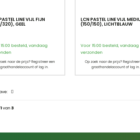
PASTEL LINE VIJL FIJN
LCN PASTEL LINE VIJL MED
/320), GEEL
(150/150), LICHTBLAUW
15:00 besteld, vandaag
Voor 15:00 besteld, vandaag
onden
verzonden
zoek naar de prijs? Registreer een
Op zoek naar de prijs? Registreer
groothandelaccount of log in.
groothandelaccount of log in.
ave:
a
1
van
3