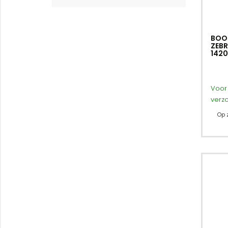
BOOM
ZEBR
142
Voor 
verz
Op 