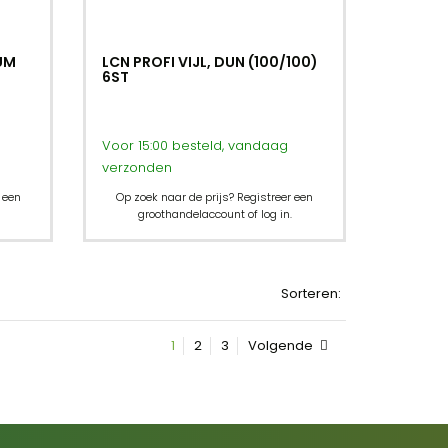
IUM
LCN PROFI VIJL, DUN (100/100)
6ST
Voor 15:00 besteld, vandaag
verzonden
 een
Op zoek naar de prijs? Registreer een
groothandelaccount of log in.
Sorteren:
1
2
3
Volgende