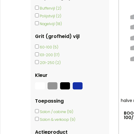
Buffervijl (2)
Polijstvijl (2)
Nagelvijl (18)
Grit (grofheid) vijl
60-100 (5)
101-200 (17)
201-250 (2)
Kleur
Toepassing
halve
Salon / cabine (19)
BOOM
100/
Salon & verkoop (9)
Actieproduct