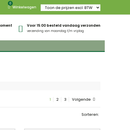
0
Winkelwagen
gmoment
Voor 15:00 besteld vandaag verzonden
verzending van maandag t/m vrijdag
1
2
3
Volgende
Sorteren: