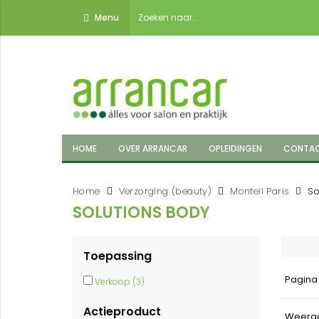
Menu
HOME
OVER ARRANCAR
OPLEIDINGEN
CONTA
Home
Verzorging (beauty)
Monteil Paris
So
SOLUTIONS BODY
Toepassing
Pagin
Verkoop (3)
Actieproduct
Weerg