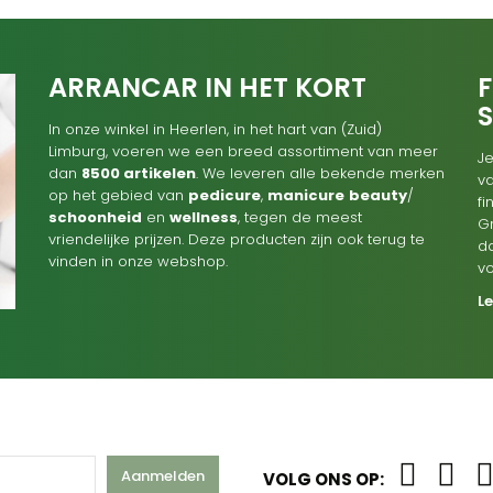
ARRANCAR IN HET KORT
F
In onze winkel in Heerlen, in het hart van (Zuid)
Limburg, voeren we een breed assortiment van meer
Je
dan
8500 artikelen
. We leveren alle bekende merken
va
op het gebied van
pedicure
,
manicure
beauty
/
f
schoonheid
en
wellness
, tegen de meest
G
vriendelijke prijzen. Deze producten zijn ook terug te
d
vinden in onze webshop.
v
L
Aanmelden
VOLG ONS OP: