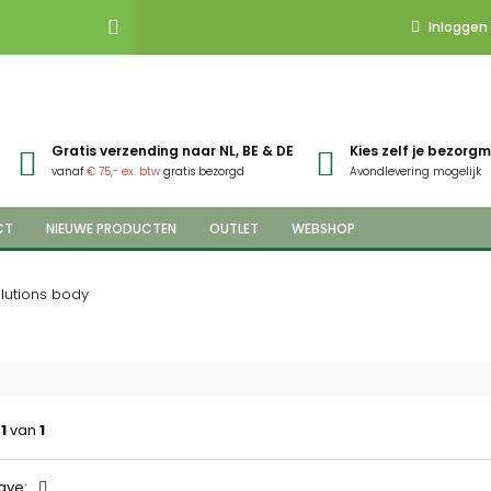
Inloggen
Gratis verzending naar NL, BE & DE
Kies zelf je bezor
vanaf
€ 75,- ex. btw
gratis bezorgd
Avondlevering mogelijk
CT
NIEUWE PRODUCTEN
OUTLET
WEBSHOP
lutions body
a
1
van
1
ave: