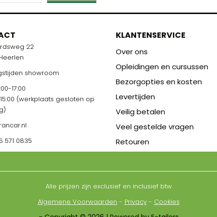
ACT
KLANTENSERVICE
ardsweg 22
Over ons
 Heerlen
Opleidingen en cursussen
stijden showroom
Bezorgopties en kosten
00-17:00
Levertijden
-15:00 (werkplaats gesloten op
g)
Veilig betalen
rancar.nl
Veel gestelde vragen
5 571 0835
Retouren
Alle prijzen zijn exclusief en inclusief btw
Algemene Voorwaarden
-
Privacy
-
Cookies