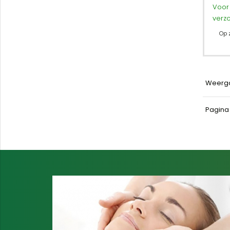
Voor 
verz
Op 
Weerg
Pagin