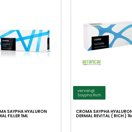
vervangt
Saypha Rich
MA SAYPHA HYALURON
CROMA SAYPHA HYALURO
AL FILLER 1ML
DERMAL REVITAL ( RICH ) 1