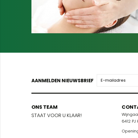
AANMELDEN NIEUWSBRIEF
ONS TEAM
ONS TEA
CONT
Wijnga
!
STAAT VOOR U KLAAR!
STAAT VOO
6412 PJ
Opening