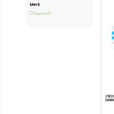
Merk
Saypha (3)
CRO
DERM