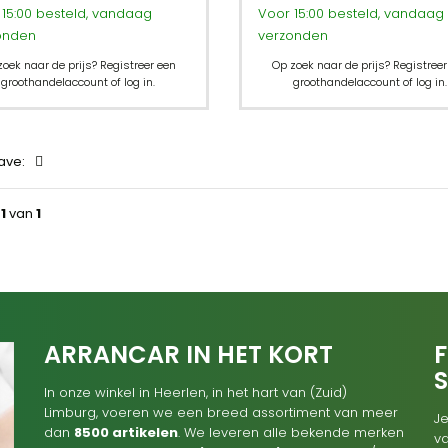
15:00 besteld, vandaag
Voor 15:00 besteld, vandaag
onden
verzonden
zoek naar de prijs? Registreer een
Op zoek naar de prijs? Registreer
groothandelaccount of log in.
groothandelaccount of log in.
ave:
a
1
van
1
ARRANCAR IN HET KORT
F
In onze winkel in Heerlen, in het hart van (Zuid)
Limburg, voeren we een breed assortiment van meer
Je
dan
8500 artikelen
. We leveren alle bekende merken
va