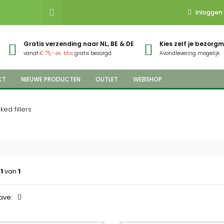
Inloggen
Gratis verzending naar NL, BE & DE
Kies zelf je bezor
vanaf
€ 75,- ex. btw
gratis bezorgd
Avondlevering mogelijk
CT
NIEUWE PRODUCTEN
OUTLET
WEBSHOP
ked fillers
a
1
van
1
ave: