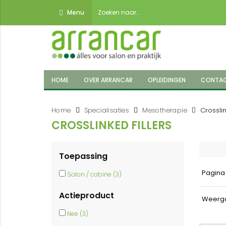
Menu
HOME
OVER ARRANCAR
OPLEIDINGEN
CONTA
Home
Specialisaties
Mesotherapie
Crosslin
CROSSLINKED FILLERS
Toepassing
Pagin
Salon / cabine (3)
Actieproduct
Weerg
Nee (3)