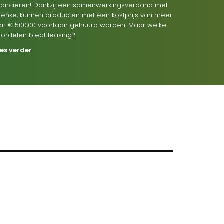
inancieren! Dankzij een samenwerkingsverband met
renke, kunnen producten met een kostprijs van meer
an € 500,00 voortaan gehuurd worden. Maar welke
oordelen biedt leasing?
ees verder