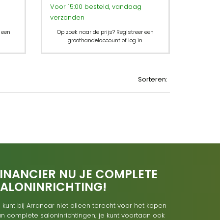
Voor 15:00 besteld, vandaag
verzonden
 een
Op zoek naar de prijs? Registreer een
groothandelaccount of log in.
Sorteren:
INANCIER NU JE COMPLETE
SALONINRICHTING!
 kunt bij Arrancar niet alleen terecht voor het kopen
n complete saloninrichtingen; je kunt voortaan ook