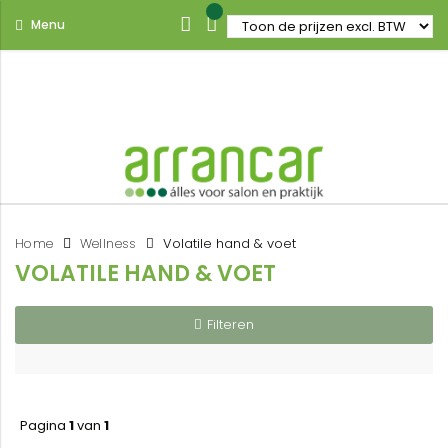
Menu
Home
Wellness
Volatile hand & voet
VOLATILE HAND & VOET
Filteren
Pagina
1
van
1