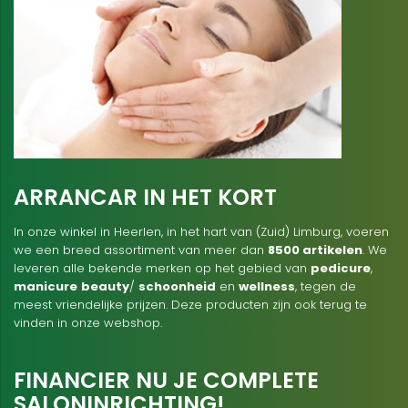
ARRANCAR IN HET KORT
In onze winkel in Heerlen, in het hart van (Zuid) Limburg, voeren
we een breed assortiment van meer dan
8500 artikelen
. We
leveren alle bekende merken op het gebied van
pedicure
,
manicure
beauty
/
schoonheid
en
wellness
, tegen de
meest vriendelijke prijzen. Deze producten zijn ook terug te
vinden in onze webshop.
FINANCIER NU JE COMPLETE
SALONINRICHTING!