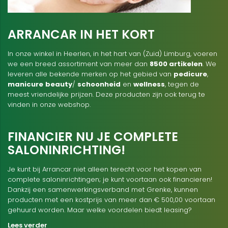
ARRANCAR IN HET KORT
In onze winkel in Heerlen, in het hart van (Zuid) Limburg, voeren
we een breed assortiment van meer dan
8500 artikelen
. We
leveren alle bekende merken op het gebied van
pedicure
,
manicure
beauty
/
schoonheid
en
wellness
, tegen de
meest vriendelijke prijzen. Deze producten zijn ook terug te
vinden in onze webshop.
FINANCIER NU JE COMPLETE
SALONINRICHTING!
Je kunt bij Arrancar niet alleen terecht voor het kopen van
complete saloninrichtingen; je kunt voortaan ook financieren!
Dankzij een samenwerkingsverband met Grenke, kunnen
producten met een kostprijs van meer dan € 500,00 voortaan
gehuurd worden. Maar welke voordelen biedt leasing?
Lees verder