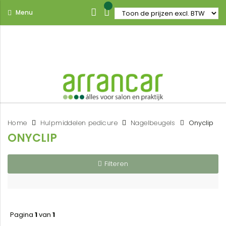
Menu
Home
Hulpmiddelen pedicure
Nagelbeugels
Onyclip
ONYCLIP
Filteren
Pagina
1
van
1