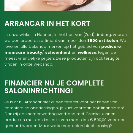
ARRANCAR IN HET KORT
In onze winkel in Heerlen, in het hart van (Zuid) Limburg, voeren
we een breed assortiment van meer dan
8500 artikelen
. We
leveren alle bekende merken op het gebied van
pedicure
,
manicure
beauty
/
schoonheid
en
wellness
, tegen de
meest vriendelijke prijzen. Deze producten zijn ook terug te
vinden in onze webshop.
FINANCIER NU JE COMPLETE
SALONINRICHTING!
Je kunt bij Arrancar niet alleen terecht voor het kopen van
complete saloninrichtingen; je kunt voortaan ook financieren!
Dankzij een samenwerkingsverband met Grenke, kunnen
producten met een kostprijs van meer dan € 500,00 voortaan
gehuurd worden. Maar welke voordelen biedt leasing?