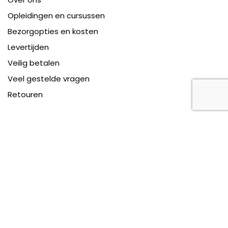
Opleidingen en cursussen
Bezorgopties en kosten
Levertijden
Veilig betalen
Veel gestelde vragen
Retouren
Alle prijzen zijn exclusief en inclusief btw
Algemene Voorwaarden
-
Privacy
-
Cookies
- Copyright © 2026 | Powered by E-tailors