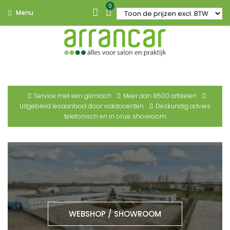
0
Menu
Service met een glimlach
Meer dan 8500 artikelen
Uitgebreid lesaanbod door vakdocenten
Deskundig advies
telefonisch en in onze showroom
WEBSHOP / SHOWROOM