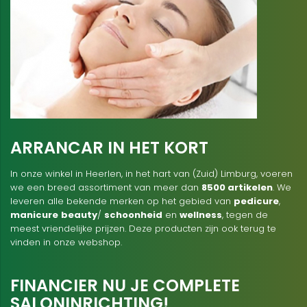
ARRANCAR IN HET KORT
In onze winkel in Heerlen, in het hart van (Zuid) Limburg, voeren
we een breed assortiment van meer dan
8500 artikelen
. We
leveren alle bekende merken op het gebied van
pedicure
,
manicure
beauty
/
schoonheid
en
wellness
, tegen de
meest vriendelijke prijzen. Deze producten zijn ook terug te
vinden in onze webshop.
FINANCIER NU JE COMPLETE
SALONINRICHTING!