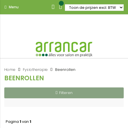
Menu
Home
Fysiotherapie
Beenrollen
BEENROLLEN
Filteren
Pagina
1
van
1