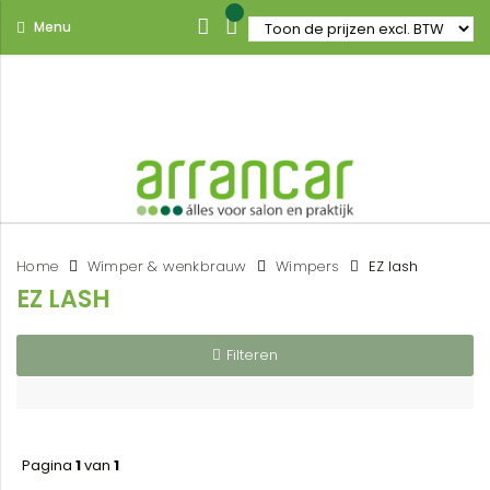
Menu
Home
Wimper & wenkbrauw
Wimpers
EZ lash
EZ LASH
Filteren
Pagina
1
van
1