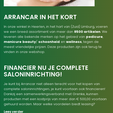
ARRANCAR IN HET KORT
In onze winkel in Heerlen, in het hart van (Zuid) Limburg, voeren
we een breed assortiment van meer dan
8500 artikelen
. We
leveren alle bekende merken op het gebied van
pedicure
,
manicure
beauty
/
schoonheid
en
wellness
, tegen de
meest vriendelijke prijzen. Deze producten zijn ook terug te
vinden in onze webshop.
FINANCIER NU JE COMPLETE
SALONINRICHTING!
Je kunt bij Arrancar niet alleen terecht voor het kopen van
complete saloninrichtingen; je kunt voortaan ook financieren!
Dankzij een samenwerkingsverband met Grenke, kunnen
producten met een kostprijs van meer dan € 500,00 voortaan
gehuurd worden. Maar welke voordelen biedt leasing?
Lees verder