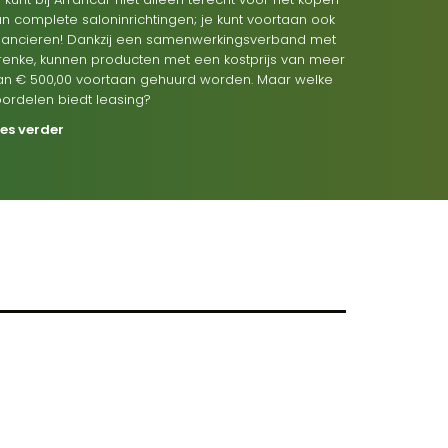
n complete saloninrichtingen; je kunt voortaan ook
inancieren! Dankzij een samenwerkingsverband met
renke, kunnen producten met een kostprijs van meer
an € 500,00 voortaan gehuurd worden. Maar welke
oordelen biedt leasing?
ees verder