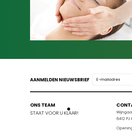
AANMELDEN NIEUWSBRIEF
ONS TEAM
ONS TEA
CONT
Wijnga
!
STAAT VOOR U KLAAR!
STAAT VOO
6412 PJ
Opening