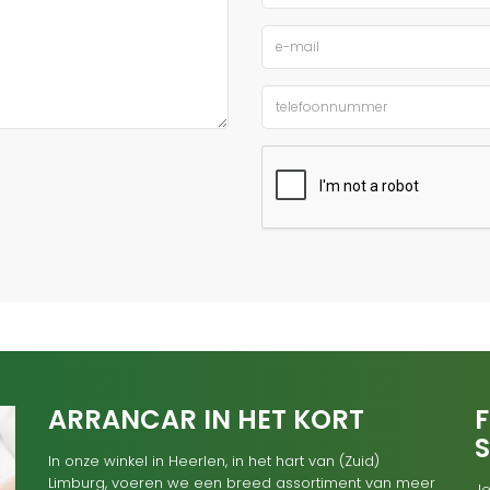
ARRANCAR IN HET KORT
F
In onze winkel in Heerlen, in het hart van (Zuid)
Limburg, voeren we een breed assortiment van meer
Je