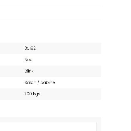
35192
Nee
Blink
Salon / cabine
1.00 kgs