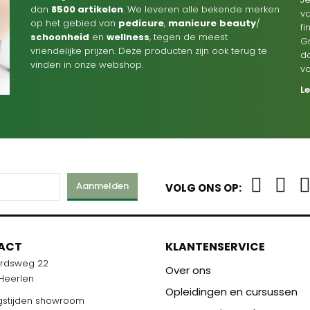
dan
8500 artikelen
. We leveren alle bekende merken
va
op het gebied van
pedicure
,
manicure
beauty
/
f
schoonheid
en
wellness
, tegen de meest
G
vriendelijke prijzen. Deze producten zijn ook terug te
d
vinden in onze webshop.
v
L
Aanmelden
VOLG ONS OP:
M
ACT
KLANTENSERVICE
ardsweg 22
R U KLAAR!
Over ons
 Heerlen
Opleidingen en cursussen
stijden showroom