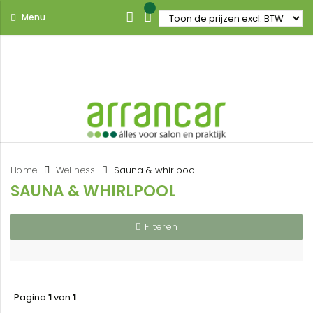
Menu
Home
Wellness
Sauna & whirlpool
SAUNA & WHIRLPOOL
Filteren
Pagina
1
van
1