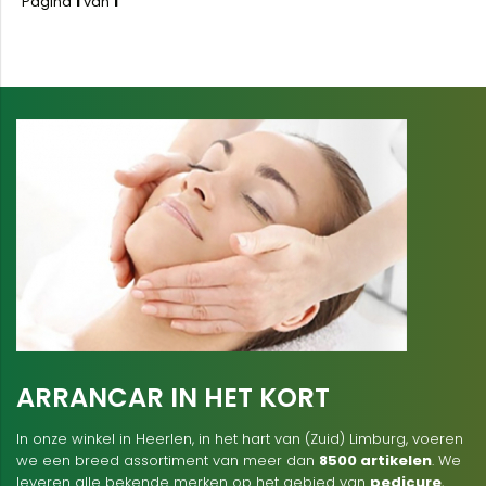
Pagina
1
van
1
ARRANCAR IN HET KORT
In onze winkel in Heerlen, in het hart van (Zuid) Limburg, voeren
we een breed assortiment van meer dan
8500 artikelen
. We
leveren alle bekende merken op het gebied van
pedicure
,