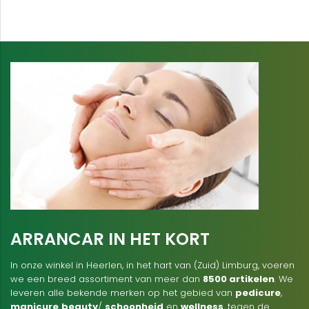
ARRANCAR IN HET KORT
In onze winkel in Heerlen, in het hart van (Zuid) Limburg, voeren
we een breed assortiment van meer dan
8500 artikelen
. We
leveren alle bekende merken op het gebied van
pedicure
,
manicure
beauty
/
schoonheid
en
wellness
, tegen de