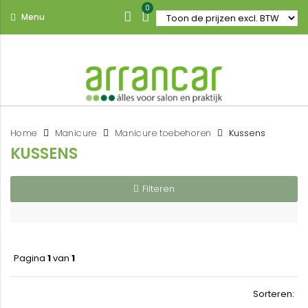
0
Menu
Home
Manicure
Manicure toebehoren
Kussens
KUSSENS
Filteren
Pagina
1
van
1
Sorteren: