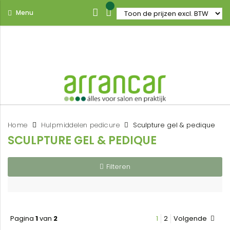
Menu
Home
Hulpmiddelen pedicure
Sculpture gel & pedique
SCULPTURE GEL & PEDIQUE
Filteren
Pagina
1
van
2
1
2
Volgende