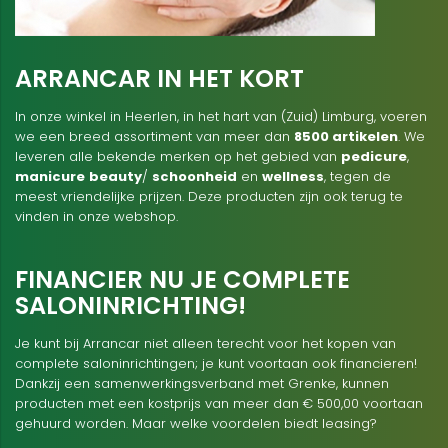
ARRANCAR IN HET KORT
In onze winkel in Heerlen, in het hart van (Zuid) Limburg, voeren
we een breed assortiment van meer dan
8500 artikelen
. We
leveren alle bekende merken op het gebied van
pedicure
,
manicure
beauty
/
schoonheid
en
wellness
, tegen de
meest vriendelijke prijzen. Deze producten zijn ook terug te
vinden in onze webshop.
FINANCIER NU JE COMPLETE
SALONINRICHTING!
Je kunt bij Arrancar niet alleen terecht voor het kopen van
complete saloninrichtingen; je kunt voortaan ook financieren!
Dankzij een samenwerkingsverband met Grenke, kunnen
producten met een kostprijs van meer dan € 500,00 voortaan
gehuurd worden. Maar welke voordelen biedt leasing?