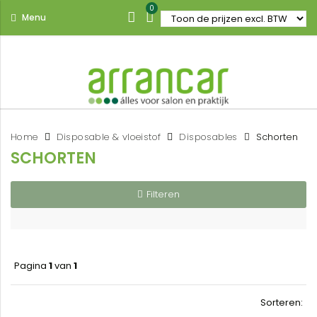
0
Menu
Home
Disposable & vloeistof
Disposables
Schorten
SCHORTEN
Filteren
Pagina
1
van
1
Sorteren: