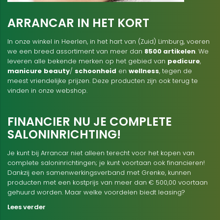
ARRANCAR IN HET KORT
In onze winkel in Heerlen, in het hart van (Zuid) Limburg, voeren
we een breed assortiment van meer dan
8500 artikelen
. We
leveren alle bekende merken op het gebied van
pedicure
,
manicure
beauty
/
schoonheid
en
wellness
, tegen de
meest vriendelijke prijzen. Deze producten zijn ook terug te
vinden in onze webshop.
FINANCIER NU JE COMPLETE
SALONINRICHTING!
Je kunt bij Arrancar niet alleen terecht voor het kopen van
complete saloninrichtingen; je kunt voortaan ook financieren!
Dankzij een samenwerkingsverband met Grenke, kunnen
producten met een kostprijs van meer dan € 500,00 voortaan
gehuurd worden. Maar welke voordelen biedt leasing?
Lees verder