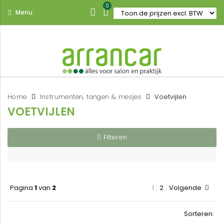
0
Menu
Home
Instrumenten, tangen & mesjes
Voetvijlen
VOETVIJLEN
Filteren
Pagina
1
van
2
1
2
Volgende
Sorteren: