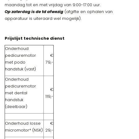
maandag tot en met vrijdag van 9:00-17:00 uur.
Op zaterdag is de td afwezig
(afgifte en ophalen van
apparatuur is uiteraard wel mogelijk).
Prijslijst technische dienst
Onderhoud
pedicuremotor
€
met podo
79,-
handstuk (vast)
Onderhoud
pedicuremotor
€
met dental
119,-
handstuk
(deelbaar)
Onderhoud losse
€
micromotor* (NSK)
29,-