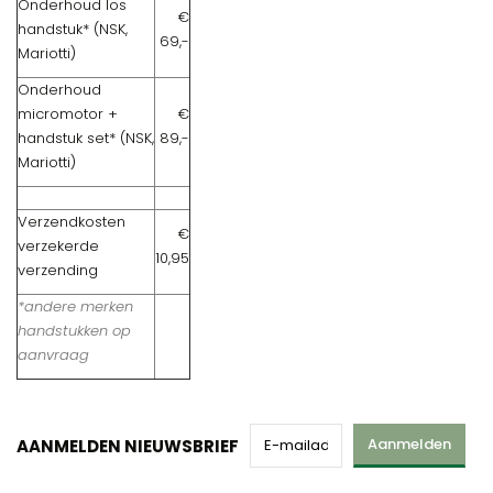
Onderhoud los
€
handstuk* (NSK,
69,-
Mariotti)
Onderhoud
micromotor +
€
handstuk set* (NSK,
89,-
Mariotti)
Verzendkosten
€
verzekerde
10,95
verzending
*andere merken
handstukken op
aanvraag
Aanmelden
AANMELDEN NIEUWSBRIEF