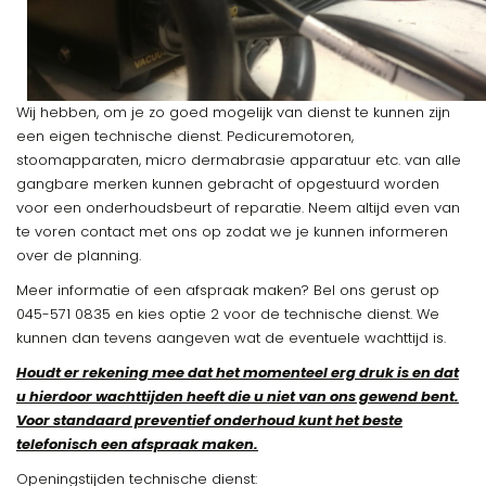
Wij hebben, om je zo goed mogelijk van dienst te kunnen zijn
een eigen technische dienst. Pedicuremotoren,
stoomapparaten, micro dermabrasie apparatuur etc. van alle
gangbare merken kunnen gebracht of opgestuurd worden
voor een onderhoudsbeurt of reparatie. Neem altijd even van
te voren contact met ons op zodat we je kunnen informeren
over de planning.
Meer informatie of een afspraak maken? Bel ons gerust op
045-571 0835 en kies optie 2 voor de technische dienst. We
kunnen dan tevens aangeven wat de eventuele wachttijd is.
Houdt er rekening mee dat het momenteel erg druk is en dat
u hierdoor wachttijden heeft die u niet van ons gewend bent.
Voor standaard preventief onderhoud kunt het beste
telefonisch een afspraak maken.
Openingstijden technische dienst: