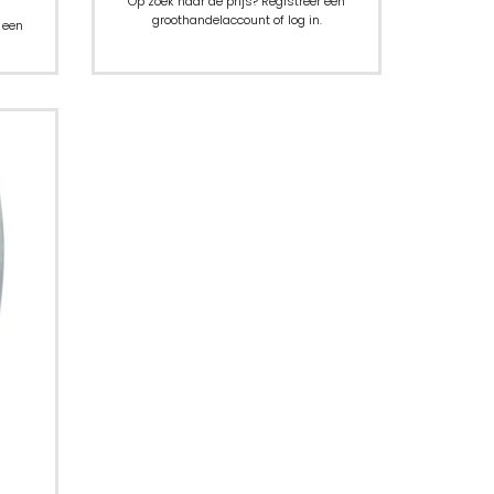
Op zoek naar de prijs? Registreer een
groothandelaccount of log in.
 een