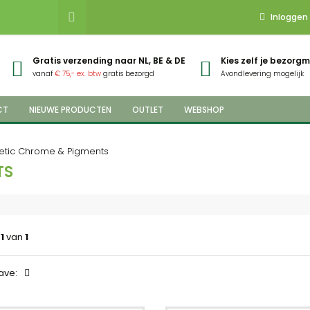
Inloggen
Gratis verzending naar NL, BE & DE
Kies zelf je bezor
vanaf
€ 75,- ex. btw
gratis bezorgd
Avondlevering mogelijk
CT
NIEUWE PRODUCTEN
OUTLET
WEBSHOP
tic Chrome & Pigments
TS
a
1
van
1
ave: