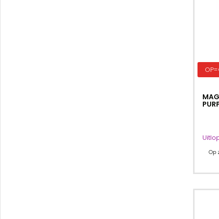
OP=
MAG
PURP
Uitlo
Op 