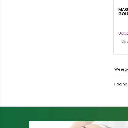
MAG
GOLD
Uitlo
Op 
Weerg
Pagin