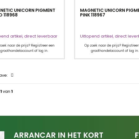
NETIC UNICORN PIGMENT
MAGNETIC UNICORN PIGM
 118968
PINK 118967
pend artikel, direct leverbaar
Uitlopend artikel, direct leve
zoek naar de prijs? Registreer een
Op zoek naar de prijs? Registreer
groothandelaccount of log in.
groothandelaccount of log in.
ave:
a
1
van
1
ARRANCAR IN HET KORT
F