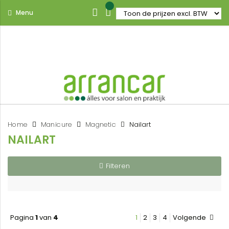
Menu
Home
Manicure
Magnetic
Nailart
NAILART
Filteren
Pagina
1
van
4
1
2
3
4
Volgende