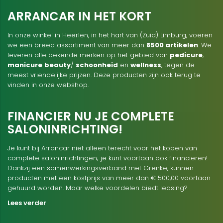
ARRANCAR IN HET KORT
In onze winkel in Heerlen, in het hart van (Zuid) Limburg, voeren
we een breed assortiment van meer dan
8500 artikelen
. We
leveren alle bekende merken op het gebied van
pedicure
,
manicure
beauty
/
schoonheid
en
wellness
, tegen de
meest vriendelijke prijzen. Deze producten zijn ook terug te
vinden in onze webshop.
FINANCIER NU JE COMPLETE
SALONINRICHTING!
Je kunt bij Arrancar niet alleen terecht voor het kopen van
complete saloninrichtingen; je kunt voortaan ook financieren!
Dankzij een samenwerkingsverband met Grenke, kunnen
producten met een kostprijs van meer dan € 500,00 voortaan
gehuurd worden. Maar welke voordelen biedt leasing?
Lees verder