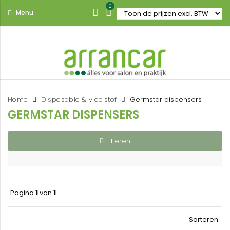
0
Menu
Home
Disposable & vloeistof
Germstar dispensers
GERMSTAR DISPENSERS
Filteren
Pagina
1
van
1
Sorteren: