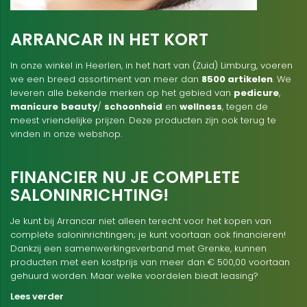
ARRANCAR IN HET KORT
In onze winkel in Heerlen, in het hart van (Zuid) Limburg, voeren
we een breed assortiment van meer dan
8500 artikelen
. We
leveren alle bekende merken op het gebied van
pedicure
,
manicure
beauty
/
schoonheid
en
wellness
, tegen de
meest vriendelijke prijzen. Deze producten zijn ook terug te
vinden in onze webshop.
FINANCIER NU JE COMPLETE
SALONINRICHTING!
Je kunt bij Arrancar niet alleen terecht voor het kopen van
complete saloninrichtingen; je kunt voortaan ook financieren!
Dankzij een samenwerkingsverband met Grenke, kunnen
producten met een kostprijs van meer dan € 500,00 voortaan
gehuurd worden. Maar welke voordelen biedt leasing?
Lees verder