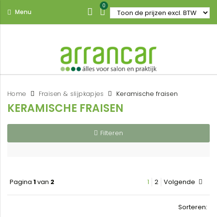
0
Menu
Home
Fraisen & slijpkapjes
Keramische fraisen
KERAMISCHE FRAISEN
Filteren
Pagina
1
van
2
1
2
Volgende
Sorteren: