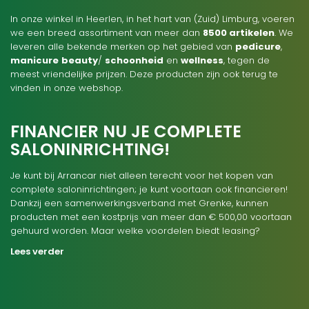
In onze winkel in Heerlen, in het hart van (Zuid) Limburg, voeren
we een breed assortiment van meer dan
8500 artikelen
. We
leveren alle bekende merken op het gebied van
pedicure
,
manicure
beauty
/
schoonheid
en
wellness
, tegen de
meest vriendelijke prijzen. Deze producten zijn ook terug te
vinden in onze webshop.
FINANCIER NU JE COMPLETE
SALONINRICHTING!
Je kunt bij Arrancar niet alleen terecht voor het kopen van
complete saloninrichtingen; je kunt voortaan ook financieren!
Dankzij een samenwerkingsverband met Grenke, kunnen
producten met een kostprijs van meer dan € 500,00 voortaan
gehuurd worden. Maar welke voordelen biedt leasing?
Lees verder