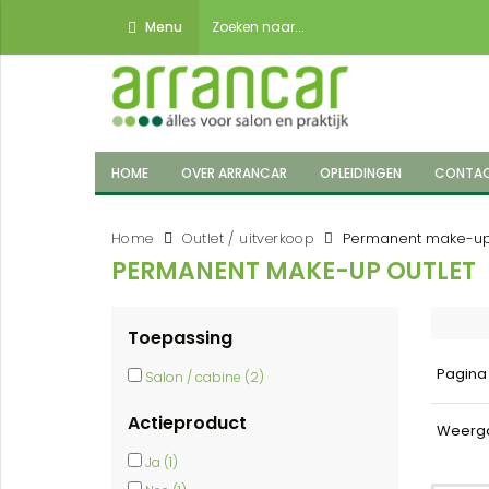
Menu
HOME
OVER ARRANCAR
OPLEIDINGEN
CONTA
Home
Outlet / uitverkoop
Permanent make-up 
PERMANENT MAKE-UP OUTLET
Toepassing
Pagin
Salon / cabine (2)
Actieproduct
Weerg
Ja (1)