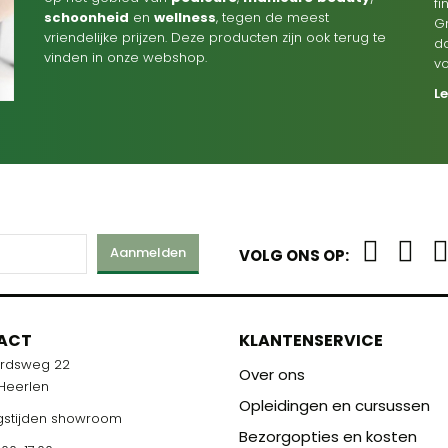
f
schoonheid
en
wellness
, tegen de meest
G
vriendelijke prijzen. Deze producten zijn ook terug te
d
vinden in onze webshop.
v
L
Aanmelden
VOLG ONS OP:
M
ACT
ONS TEAM
KLANTENSERVICE
ardsweg 22
R U KLAAR!
STAAT VOOR U KLAAR!
Over ons
 Heerlen
Opleidingen en cursussen
stijden showroom
Bezorgopties en kosten