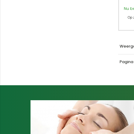
Nu b
Op 
Weerg
Pagin