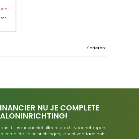
rbaar
 een
Sorteren:
INANCIER NU JE COMPLETE
SALONINRICHTING!
 kunt bij Arrancar niet alleen terecht voor het kopen
n complete saloninrichtingen; je kunt voortaan ook