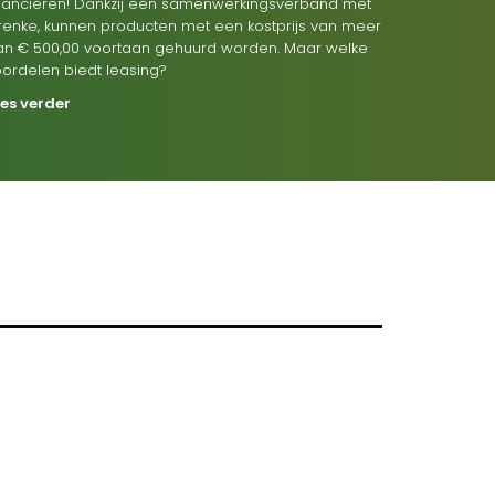
inancieren! Dankzij een samenwerkingsverband met
renke, kunnen producten met een kostprijs van meer
an € 500,00 voortaan gehuurd worden. Maar welke
oordelen biedt leasing?
ees verder