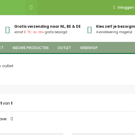
Inloggen
Gratis verzending naar NL, BE & DE
Kies zelf je bezor
vanaf
€ 75,- ex. btw
gratis bezorgd
Avondlevering mogelijk
CT
NIEUWE PRODUCTEN
OUTLET
WEBSHOP
outlet
a
1
van
1
ave: