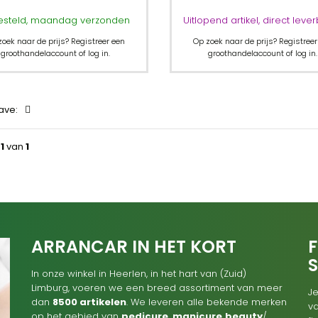
esteld, maandag verzonden
Uitlopend artikel, direct leve
zoek naar de prijs? Registreer een
Op zoek naar de prijs? Registreer
groothandelaccount of log in.
groothandelaccount of log in.
ave:
a
1
van
1
ARRANCAR IN HET KORT
F
In onze winkel in Heerlen, in het hart van (Zuid)
Limburg, voeren we een breed assortiment van meer
Je
dan
8500 artikelen
. We leveren alle bekende merken
va
op het gebied van
pedicure
,
manicure
beauty
/