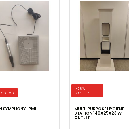
-78% |
% op=op
OP=OP
I SYMPHONY I PMU
MULTI PURPOSE HYGIËNE
STATION 140X25X23 WIT
OUTLET