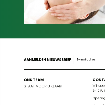
AANMELDEN NIEUWSBRIEF
ONS TEAM
ONS TEA
CONT
Wijnga
!
STAAT VOOR U KLAAR!
STAAT VOO
6412 PJ
Opening