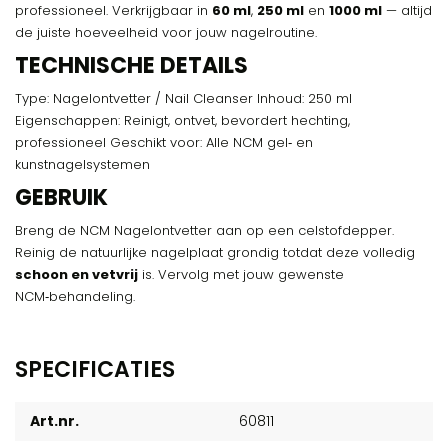
professioneel. Verkrijgbaar in
60 ml
,
250 ml
en
1000 ml
— altijd
de juiste hoeveelheid voor jouw nagelroutine.
TECHNISCHE DETAILS
Type: Nagelontvetter / Nail Cleanser Inhoud: 250 ml
Eigenschappen: Reinigt, ontvet, bevordert hechting,
professioneel Geschikt voor: Alle NCM gel‑ en
kunstnagelsystemen
GEBRUIK
Breng de NCM Nagelontvetter aan op een celstofdepper.
Reinig de natuurlijke nagelplaat grondig totdat deze volledig
schoon en vetvrij
is. Vervolg met jouw gewenste
NCM‑behandeling.
SPECIFICATIES
Art.nr.
60811