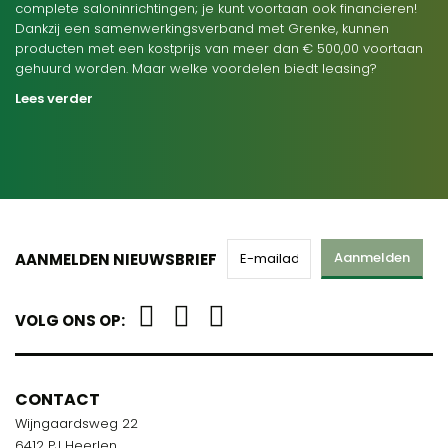
complete saloninrichtingen; je kunt voortaan ook financieren!
Dankzij een samenwerkingsverband met Grenke, kunnen
producten met een kostprijs van meer dan € 500,00 voortaan
gehuurd worden. Maar welke voordelen biedt leasing?
Lees verder
Aanmelden
AANMELDEN NIEUWSBRIEF
VOLG ONS OP:
CONTACT
Wijngaardsweg 22
6412 PJ Heerlen