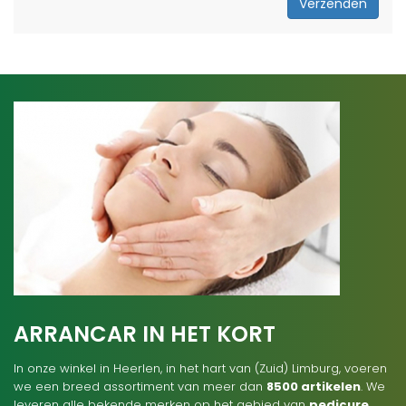
Verzenden
ARRANCAR IN HET KORT
In onze winkel in Heerlen, in het hart van (Zuid) Limburg, voeren
we een breed assortiment van meer dan
8500 artikelen
. We
leveren alle bekende merken op het gebied van
pedicure
,