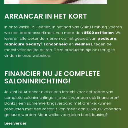
ARRANCAR IN HET KORT
In onze winkel in Heerlen, in het hart van (Zuid) Limburg, voeren
we een breed assortiment van meer dan
8500 artikelen
. We
leveren alle bekende merken op het gebied van
pedicure
,
manicure
beauty
/
schoonheid
en
wellness
, tegen de
meest vriendelijke prijzen. Deze producten zijn ook terug te
vinden in onze webshop.
FINANCIER NU JE COMPLETE
SALONINRICHTING!
Je kunt bij Arrancar niet alleen terecht voor het kopen van
complete saloninrichtingen; je kunt voortaan ook financieren!
Dankzij een samenwerkingsverband met Grenke, kunnen
producten met een kostprijs van meer dan € 500,00 voortaan
gehuurd worden. Maar welke voordelen biedt leasing?
Lees verder