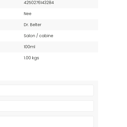
4250276143284
Nee
Dr. Belter
Salon / cabine
100ml
1.00 kgs