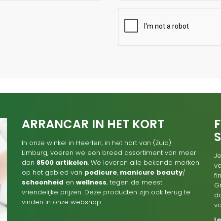
ARRANCAR IN HET KORT
F
In onze winkel in Heerlen, in het hart van (Zuid)
Limburg, voeren we een breed assortiment van meer
Je
dan
8500 artikelen
. We leveren alle bekende merken
va
op het gebied van
pedicure
,
manicure
beauty
/
f
schoonheid
en
wellness
, tegen de meest
G
vriendelijke prijzen. Deze producten zijn ook terug te
d
vinden in onze webshop.
v
L