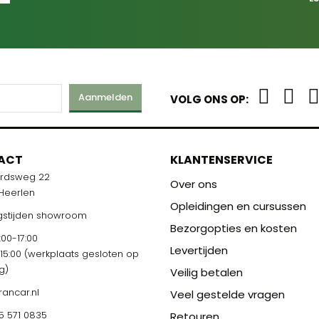
Aanmelden
VOLG ONS OP:
ACT
KLANTENSERVICE
ardsweg 22
Over ons
 Heerlen
Opleidingen en cursussen
stijden showroom
Bezorgopties en kosten
00-17:00
Levertijden
-15:00 (werkplaats gesloten op
g)
Veilig betalen
rancar.nl
Veel gestelde vragen
5 571 0835
Retouren