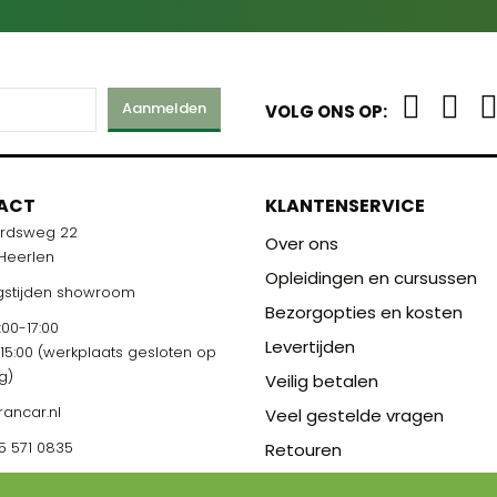
Aanmelden
VOLG ONS OP:
ACT
KLANTENSERVICE
ardsweg 22
Over ons
 Heerlen
Opleidingen en cursussen
stijden showroom
Bezorgopties en kosten
00-17:00
Levertijden
-15:00 (werkplaats gesloten op
g)
Veilig betalen
rancar.nl
Veel gestelde vragen
5 571 0835
Retouren