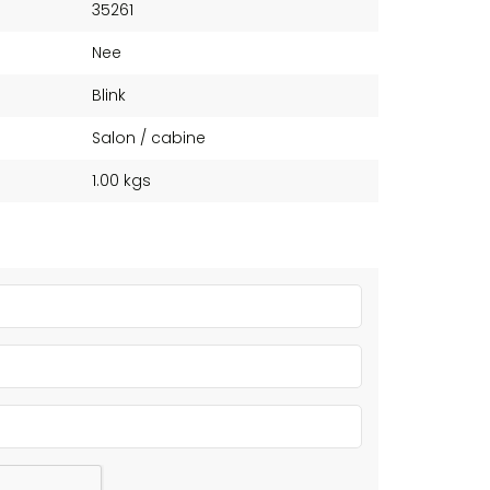
35261
Nee
Blink
Salon / cabine
1.00 kgs