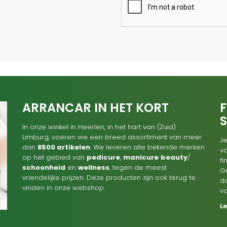
ARRANCAR IN HET KORT
F
In onze winkel in Heerlen, in het hart van (Zuid)
Limburg, voeren we een breed assortiment van meer
Je
dan
8500 artikelen
. We leveren alle bekende merken
va
op het gebied van
pedicure
,
manicure
beauty
/
f
schoonheid
en
wellness
, tegen de meest
G
vriendelijke prijzen. Deze producten zijn ook terug te
d
vinden in onze webshop.
v
L